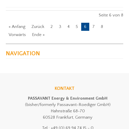
Seite 6 von 8
« Anfang
Zurück
2
3
4
5
6
7
8
Vorwärts
Ende »
NAVIGATION
KONTAKT
PASSAVANT Energy & Environment GmbH
(bisher/formerly Passavant-Roediger GmbH)
Hahnstraße 68-70
60528 Frankfurt, Germany
Tel.: +49 (0) 69 94 74 15 - 0